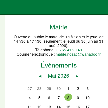
Mairie
Ouverte au public le mardi de 9 h à 12 h et le jeudi de
14 h 30 à 17 h 30 (seulement le jeudi du 30 juin au 31
août 2026).
Téléphone :
05 65 41 20 43
Courrier électronique :
mairie.nozac@wanadoo.fr
Évènements
◂
Mai 2026
▸
27
28
29
30
1
2
3
4
5
6
7
8
9
10
11
12
13
14
15
16
17