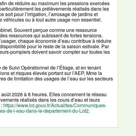
 afin de réduire au maximum les pressions exercées
articulièrement les prélèvements réalisés dans les
oit pour l’irrigation, l’arrosage de jardins et
e véhicules ou à tout autre usage non essentiel.
 robinet. Souvent perçue comme une ressource
des ressources qui subissent de fortes tensions.
l’usager, chaque économie d’eau contribue à réduire
isponibilité pour le reste de la saison estivale. Par
peurs-pompiers doivent savoir compter sur toutes les
 de Suivi Opérationnel de l’Étiage, et en tenant
ons et risques élevés portant sur l’AEP, Mme la
es de limitation des usages de l’eau sur les secteurs
août 2026 à 8 heures. Elles concernent le réseau
èvements réalisés dans les cours d’eau et leurs
 :
https://www.lot.gouv.fr/Actualites/Communiques-
es-de-l-eau-dans-le-departement-du-Lot2
.