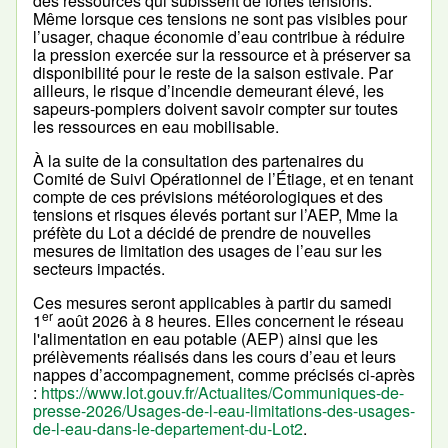
des ressources qui subissent de fortes tensions.
Même lorsque ces tensions ne sont pas visibles pour
l’usager, chaque économie d’eau contribue à réduire
la pression exercée sur la ressource et à préserver sa
disponibilité pour le reste de la saison estivale. Par
ailleurs, le risque d’incendie demeurant élevé, les
sapeurs-pompiers doivent savoir compter sur toutes
les ressources en eau mobilisable.
À la suite de la consultation des partenaires du
Comité de Suivi Opérationnel de l’Étiage, et en tenant
compte de ces prévisions météorologiques et des
tensions et risques élevés portant sur l’AEP, Mme la
préfète du Lot a décidé de prendre de nouvelles
mesures de limitation des usages de l’eau sur les
secteurs impactés.
Ces mesures seront applicables à partir du samedi
er
1
août 2026 à 8 heures. Elles concernent le réseau
l'alimentation en eau potable (AEP) ainsi que les
prélèvements réalisés dans les cours d’eau et leurs
nappes d’accompagnement, comme précisés ci-après
:
https://www.lot.gouv.fr/Actualites/Communiques-de-
presse-2026/Usages-de-l-eau-limitations-des-usages-
de-l-eau-dans-le-departement-du-Lot2
.