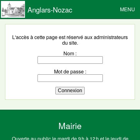
Anglars-Nozac
MENU
L'accès à cette page est réservé aux administrateurs
du site.
Nom
Mot de passe
Connexion
Mairie
Ouverte au public le mardi de 9 h à 12 h et le jeudi de