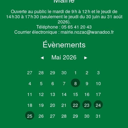
Ouverte au public le mardi de 9 h à 12 h et le jeudi de
14 h 30 à 17 h 30 (seulement le jeudi du 30 juin au 31 août
2026).
Téléphone :
05 65 41 20 43
Courrier électronique :
mairie.nozac@wanadoo.fr
Évènements
◂
Mai 2026
▸
27
28
29
30
1
2
3
4
5
6
7
8
9
10
11
12
13
14
15
16
17
18
19
20
21
22
23
24
25
26
27
28
29
30
31