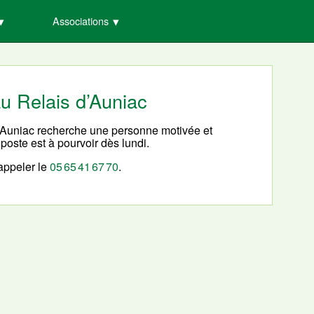
Associations
au Relais d’Auniac
d’Auniac recherche une personne motivée et
poste est à pourvoir dès lundi.
 appeler le
05 65 41 67 70
.