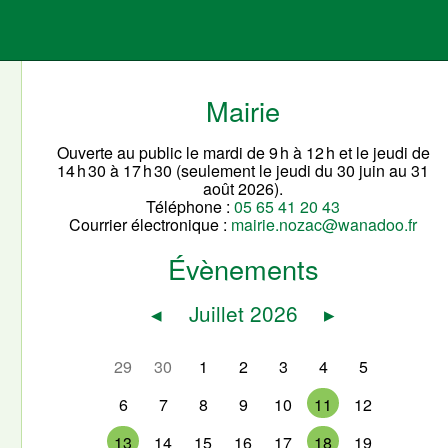
Mairie
Ouverte au public le mardi de 9 h à 12 h et le jeudi de
14 h 30 à 17 h 30 (seulement le jeudi du 30 juin au 31
août 2026).
Téléphone :
05 65 41 20 43
Courrier électronique :
mairie.nozac@wanadoo.fr
Évènements
◂
Juillet 2026
▸
29
30
1
2
3
4
5
6
7
8
9
10
11
12
13
14
15
16
17
18
19