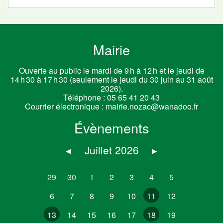
Mairie
Ouverte au public le mardi de 9 h à 12 h et le jeudi de
14 h 30 à 17 h 30 (seulement le jeudi du 30 juin au 31 août
2026).
Téléphone :
05 65 41 20 43
Courrier électronique :
mairie.nozac@wanadoo.fr
Évènements
◂
Juillet 2026
▸
29
30
1
2
3
4
5
6
7
8
9
10
11
12
13
14
15
16
17
18
19