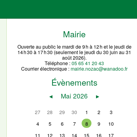
Mairie
Ouverte au public le mardi de 9 h à 12 h et le jeudi de
14 h 30 à 17 h 30 (seulement le jeudi du 30 juin au 31
août 2026).
Téléphone :
05 65 41 20 43
Courrier électronique :
mairie.nozac@wanadoo.fr
Évènements
◂
Mai 2026
▸
27
28
29
30
1
2
3
4
5
6
7
8
9
10
11
12
13
14
15
16
17