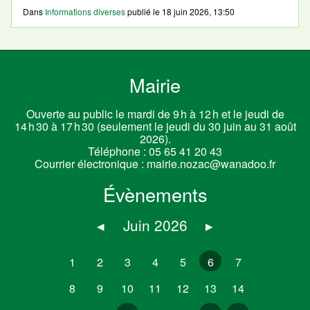
Dans
Informations diverses
publié le
18 juin 2026, 13:50
Mairie
Ouverte au public le mardi de 9 h à 12 h et le jeudi de
14 h 30 à 17 h 30 (seulement le jeudi du 30 juin au 31 août
2026).
Téléphone :
05 65 41 20 43
Courrier électronique :
mairie.nozac@wanadoo.fr
Évènements
◂
Juin 2026
▸
1
2
3
4
5
6
7
8
9
10
11
12
13
14