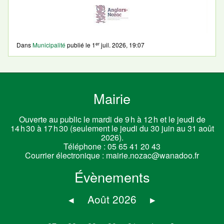
er
Dans
Municipalité
publié le
1
juil. 2026, 19:07
Mairie
Ouverte au public le mardi de 9 h à 12 h et le jeudi de
14 h 30 à 17 h 30 (seulement le jeudi du 30 juin au 31 août
2026).
Téléphone :
05 65 41 20 43
Courrier électronique :
mairie.nozac@wanadoo.fr
Évènements
◂
Août 2026
▸