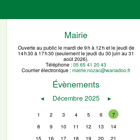
Mairie
Ouverte au public le mardi de 9 h à 12 h et le jeudi de
14 h 30 à 17 h 30 (seulement le jeudi du 30 juin au 31
août 2026).
Téléphone :
05 65 41 20 43
Courrier électronique :
mairie.nozac@wanadoo.fr
Évènements
◂
Décembre 2025
▸
1
2
3
4
5
6
7
8
9
10
11
12
13
14
15
16
17
18
19
20
21