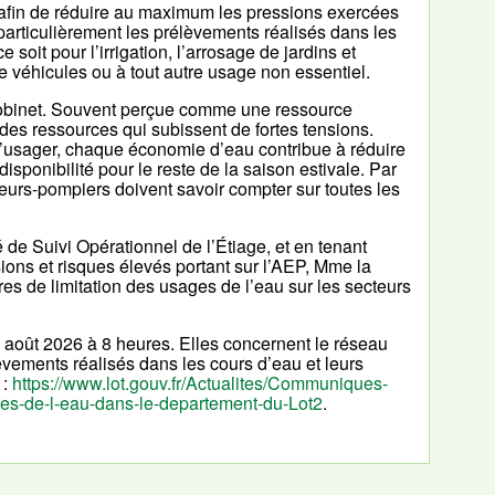
 afin de réduire au maximum les pressions exercées
articulièrement les prélèvements réalisés dans les
oit pour l’irrigation, l’arrosage de jardins et
e véhicules ou à tout autre usage non essentiel.
 robinet. Souvent perçue comme une ressource
des ressources qui subissent de fortes tensions.
l’usager, chaque économie d’eau contribue à réduire
isponibilité pour le reste de la saison estivale. Par
peurs-pompiers doivent savoir compter sur toutes les
 de Suivi Opérationnel de l’Étiage, et en tenant
ons et risques élevés portant sur l’AEP, Mme la
es de limitation des usages de l’eau sur les secteurs
août 2026 à 8 heures. Elles concernent le réseau
èvements réalisés dans les cours d’eau et leurs
 :
https://www.lot.gouv.fr/Actualites/Communiques-
es-de-l-eau-dans-le-departement-du-Lot2
.