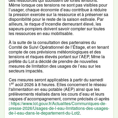
des ressources qui subissent de fortes tensions.
Même lorsque ces tensions ne sont pas visibles pour
l’usager, chaque économie d’eau contribue à réduire
la pression exercée sur la ressource et à préserver sa
disponibilité pour le reste de la saison estivale. Par
ailleurs, le risque d’incendie demeurant élevé, les
sapeurs-pompiers doivent savoir compter sur toutes
les ressources en eau mobilisable.
À la suite de la consultation des partenaires du
Comité de Suivi Opérationnel de l’Étiage, et en tenant
compte de ces prévisions météorologiques et des
tensions et risques élevés portant sur l’AEP, Mme la
préfète du Lot a décidé de prendre de nouvelles
mesures de limitation des usages de l’eau sur les
secteurs impactés.
Ces mesures seront applicables à partir du samedi
er
1
août 2026 à 8 heures. Elles concernent le réseau
l'alimentation en eau potable (AEP) ainsi que les
prélèvements réalisés dans les cours d’eau et leurs
nappes d’accompagnement, comme précisés ci-après
:
https://www.lot.gouv.fr/Actualites/Communiques-de-
presse-2026/Usages-de-l-eau-limitations-des-usages-
de-l-eau-dans-le-departement-du-Lot2
.