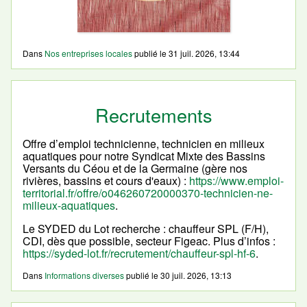
Dans
Nos entreprises locales
publié le
31 juil. 2026, 13:44
Recrutements
Offre d’emploi technicienne, technicien en milieux
aquatiques pour notre Syndicat Mixte des Bassins
Versants du Céou et de la Germaine (gère nos
rivières, bassins et cours d'eaux) :
https://www.emploi-
territorial.fr/offre/o046260720000370-technicien-ne-
milieux-aquatiques
.
Le SYDED du Lot recherche : chauffeur SPL (F/H),
CDI, dès que possible, secteur Figeac. Plus d’infos :
https://syded-lot.fr/recrutement/chauffeur-spl-hf-6
.
Dans
Informations diverses
publié le
30 juil. 2026, 13:13