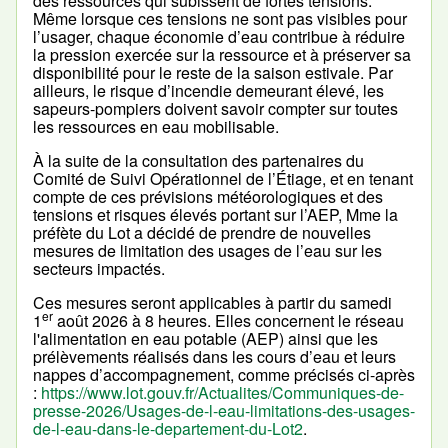
des ressources qui subissent de fortes tensions.
Même lorsque ces tensions ne sont pas visibles pour
l’usager, chaque économie d’eau contribue à réduire
la pression exercée sur la ressource et à préserver sa
disponibilité pour le reste de la saison estivale. Par
ailleurs, le risque d’incendie demeurant élevé, les
sapeurs-pompiers doivent savoir compter sur toutes
les ressources en eau mobilisable.
À la suite de la consultation des partenaires du
Comité de Suivi Opérationnel de l’Étiage, et en tenant
compte de ces prévisions météorologiques et des
tensions et risques élevés portant sur l’AEP, Mme la
préfète du Lot a décidé de prendre de nouvelles
mesures de limitation des usages de l’eau sur les
secteurs impactés.
Ces mesures seront applicables à partir du samedi
er
1
août 2026 à 8 heures. Elles concernent le réseau
l'alimentation en eau potable (AEP) ainsi que les
prélèvements réalisés dans les cours d’eau et leurs
nappes d’accompagnement, comme précisés ci-après
:
https://www.lot.gouv.fr/Actualites/Communiques-de-
presse-2026/Usages-de-l-eau-limitations-des-usages-
de-l-eau-dans-le-departement-du-Lot2
.