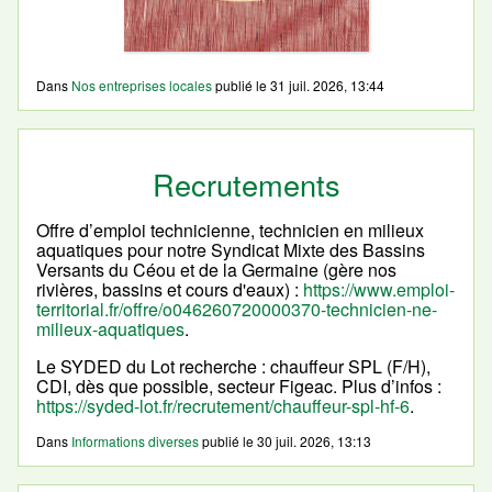
Dans
Nos entreprises locales
publié le
31 juil. 2026, 13:44
Recrutements
Offre d’emploi technicienne, technicien en milieux
aquatiques pour notre Syndicat Mixte des Bassins
Versants du Céou et de la Germaine (gère nos
rivières, bassins et cours d'eaux) :
https://www.emploi-
territorial.fr/offre/o046260720000370-technicien-ne-
milieux-aquatiques
.
Le SYDED du Lot recherche : chauffeur SPL (F/H),
CDI, dès que possible, secteur Figeac. Plus d’infos :
https://syded-lot.fr/recrutement/chauffeur-spl-hf-6
.
Dans
Informations diverses
publié le
30 juil. 2026, 13:13