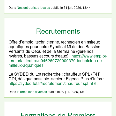
Dans
Nos entreprises locales
publié le
31 juil. 2026, 13:44
Recrutements
Offre d’emploi technicienne, technicien en milieux
aquatiques pour notre Syndicat Mixte des Bassins
Versants du Céou et de la Germaine (gère nos
rivières, bassins et cours d'eaux) :
https://www.emploi-
territorial.fr/offre/o046260720000370-technicien-ne-
milieux-aquatiques
.
Le SYDED du Lot recherche : chauffeur SPL (F/H),
CDI, dès que possible, secteur Figeac. Plus d’infos :
https://syded-lot.fr/recrutement/chauffeur-spl-hf-6
.
Dans
Informations diverses
publié le
30 juil. 2026, 13:13
Formations de Premiers