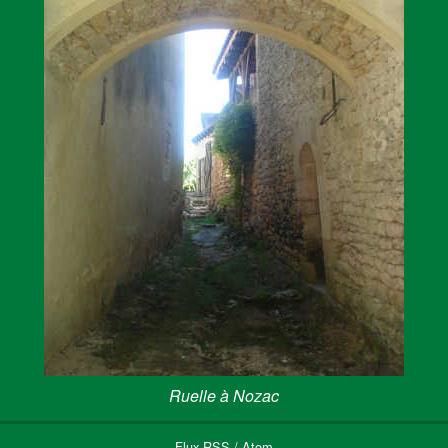
Ruelle à Nozac
Flux
RSS
/
Atom