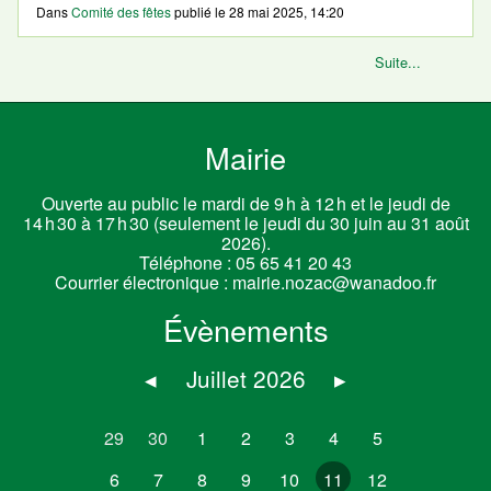
Dans
Comité des fêtes
publié le
28 mai 2025, 14:20
Suite...
Mairie
Ouverte au public le mardi de 9 h à 12 h et le jeudi de
14 h 30 à 17 h 30 (seulement le jeudi du 30 juin au 31 août
2026).
Téléphone :
05 65 41 20 43
Courrier électronique :
mairie.nozac@wanadoo.fr
Évènements
◂
Juillet 2026
▸
29
30
1
2
3
4
5
6
7
8
9
10
11
12