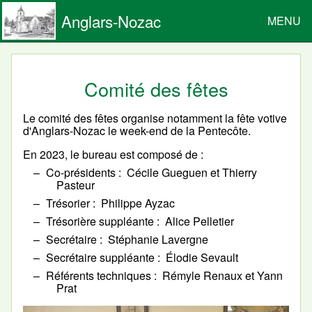
Anglars-Nozac
MENU
Comité des fêtes
Le comité des fêtes organise notamment la fête votive
d'Anglars-Nozac le week-end de la Pentecôte.
En 2023, le bureau est composé de :
Co-présidents
Cécile Gueguen et Thierry
Pasteur
Trésorier
Philippe Ayzac
Trésorière suppléante
Alice Pelletier
Secrétaire
Stéphanie Lavergne
Secrétaire suppléante
Élodie Sevault
Référents techniques
Rémyle Renaux et Yann
Prat