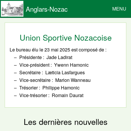
Anglars-Nozac
MENU
Union Sportive Nozacoise
Le bureau élu le 23 mai 2025 est composé de :
Présidente
Jade Ladirat
Vice-président
Ywenn Hamonic
Secrétaire
Læticia Lasfargues
Vice-secrétaire
Marion Wanneau
Trésorier
Philippe Hamonic
Vice-trésorier
Romain Daurat
Les dernières nouvelles