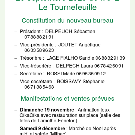
Le Tournefeuille
Constitution du nouveau bureau
Président
DELPEUCH Sébastien
07 88 88 21 91
Vice-présidente
JOUTET Angélique
06 33 58 96 23
Trésorière
LAGE FIALHO Sandie 06 88 32 91 39
Vice-trésorière
DELPECH Laura 06 78 42 60 91
Secrétaire
ROSSI Marie 06 95 35 09 12
Vice-secrétaire
BOISSAVY Stéphanie
06 71 38 54 63
Manifestations et ventes prévues
Dimanche 19 novembre
: Animation jeux
OikaOika avec restauration sur place (salle des
fêtes de Lamothe-Fénelon)
Samedi 9 décembre
: Marché de Noël après-
midi et soirée (Milhac)