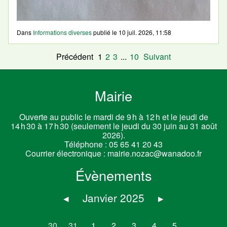
Dans
Informations diverses
publié le
10 juil. 2026, 11:58
Précédent
1
2
3
...
10
Suivant
Mairie
Ouverte au public le mardi de 9 h à 12 h et le jeudi de
14 h 30 à 17 h 30 (seulement le jeudi du 30 juin au 31 août
2026).
Téléphone :
05 65 41 20 43
Courrier électronique :
mairie.nozac@wanadoo.fr
Évènements
◂
Janvier 2025
▸
30
31
1
2
3
4
5