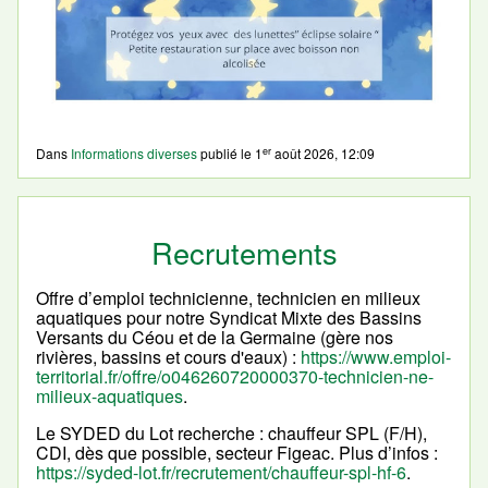
er
Dans
Informations diverses
publié le
1
août 2026, 12:09
Recrutements
Offre d’emploi technicienne, technicien en milieux
aquatiques pour notre Syndicat Mixte des Bassins
Versants du Céou et de la Germaine (gère nos
rivières, bassins et cours d'eaux) :
https://www.emploi-
territorial.fr/offre/o046260720000370-technicien-ne-
milieux-aquatiques
.
Le SYDED du Lot recherche : chauffeur SPL (F/H),
CDI, dès que possible, secteur Figeac. Plus d’infos :
https://syded-lot.fr/recrutement/chauffeur-spl-hf-6
.