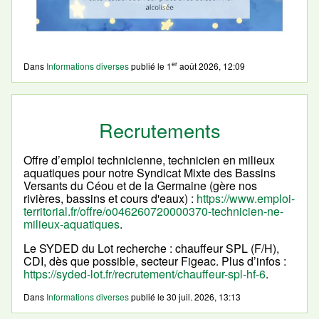
er
Dans
Informations diverses
publié le
1
août 2026, 12:09
Recrutements
Offre d’emploi technicienne, technicien en milieux
aquatiques pour notre Syndicat Mixte des Bassins
Versants du Céou et de la Germaine (gère nos
rivières, bassins et cours d'eaux) :
https://www.emploi-
territorial.fr/offre/o046260720000370-technicien-ne-
milieux-aquatiques
.
Le SYDED du Lot recherche : chauffeur SPL (F/H),
CDI, dès que possible, secteur Figeac. Plus d’infos :
https://syded-lot.fr/recrutement/chauffeur-spl-hf-6
.
Dans
Informations diverses
publié le
30 juil. 2026, 13:13