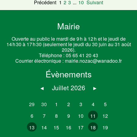
Précédent
1
2
3
...
10
Suivant
Mairie
Ouverte au public le mardi de 9 h à 12 h et le jeudi de
14 h 30 à 17 h 30 (seulement le jeudi du 30 juin au 31 août
2026).
Téléphone :
05 65 41 20 43
Courrier électronique :
mairie.nozac@wanadoo.fr
Évènements
◂
Juillet 2026
▸
29
30
1
2
3
4
5
6
7
8
9
10
11
12
13
14
15
16
17
18
19