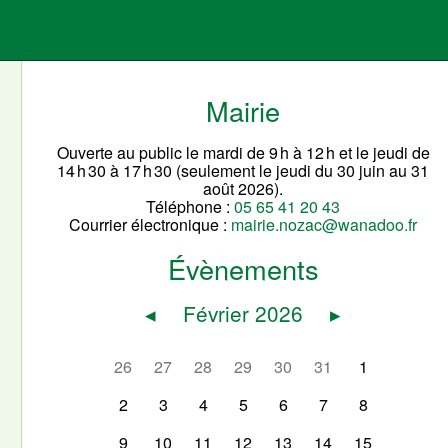
Mairie
Ouverte au public le mardi de 9 h à 12 h et le jeudi de
14 h 30 à 17 h 30 (seulement le jeudi du 30 juin au 31
août 2026).
Téléphone :
05 65 41 20 43
Courrier électronique :
mairie.nozac@wanadoo.fr
Évènements
◂
Février 2026
▸
26
27
28
29
30
31
1
2
3
4
5
6
7
8
9
10
11
12
13
14
15