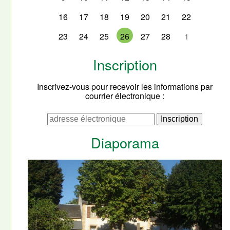
16
17
18
19
20
21
22
23
24
25
26
27
28
1
Inscription
Inscrivez-vous pour recevoir les informations par
courrier électronique :
Diaporama