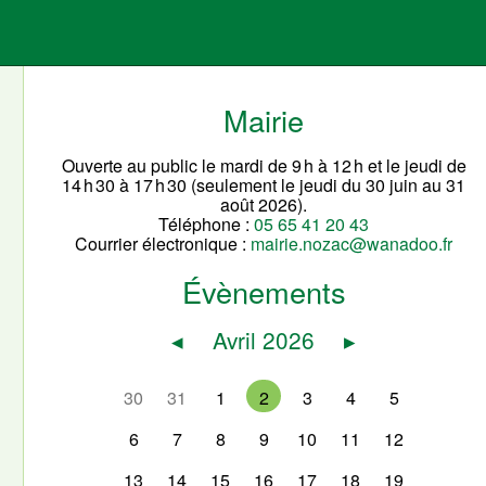
Mairie
Ouverte au public le mardi de 9 h à 12 h et le jeudi de
14 h 30 à 17 h 30 (seulement le jeudi du 30 juin au 31
août 2026).
Téléphone :
05 65 41 20 43
Courrier électronique :
mairie.nozac@wanadoo.fr
Évènements
◂
Avril 2026
▸
30
31
1
2
3
4
5
6
7
8
9
10
11
12
13
14
15
16
17
18
19