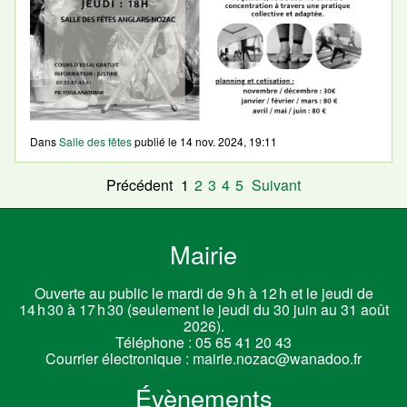
Dans
Salle des fêtes
publié le
14 nov. 2024, 19:11
Précédent
1
2
3
4
5
Suivant
Mairie
Ouverte au public le mardi de 9 h à 12 h et le jeudi de
14 h 30 à 17 h 30 (seulement le jeudi du 30 juin au 31 août
2026).
Téléphone :
05 65 41 20 43
Courrier électronique :
mairie.nozac@wanadoo.fr
Évènements