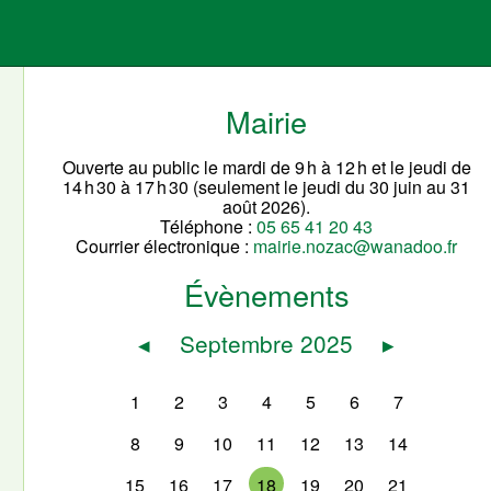
Mairie
Ouverte au public le mardi de 9 h à 12 h et le jeudi de
14 h 30 à 17 h 30 (seulement le jeudi du 30 juin au 31
août 2026).
Téléphone :
05 65 41 20 43
Courrier électronique :
mairie.nozac@wanadoo.fr
Évènements
◂
Septembre 2025
▸
1
2
3
4
5
6
7
8
9
10
11
12
13
14
15
16
17
18
19
20
21