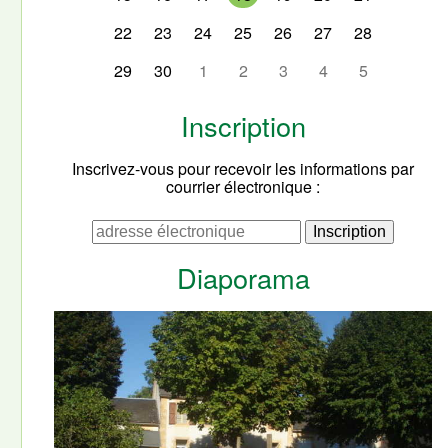
22
23
24
25
26
27
28
29
30
1
2
3
4
5
Inscription
Inscrivez-vous pour recevoir les informations par
courrier électronique :
Diaporama