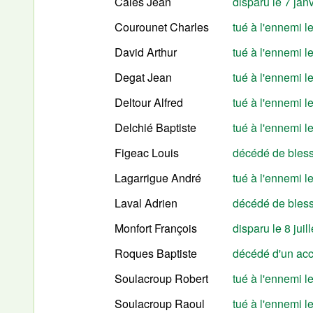
Calès Jean
disparu le 7 jan
Courounet Charles
tué à l'ennemi l
David Arthur
tué à l'ennemi 
Degat Jean
tué à l'ennemi 
Deltour Alfred
tué à l'ennemi l
Delchié Baptiste
tué à l'ennemi l
Figeac Louis
décédé de bless
Lagarrigue André
tué à l'ennemi l
Laval Adrien
décédé de bless
Monfort François
disparu le 8 juil
Roques Baptiste
décédé d'un acc
Soulacroup Robert
tué à l'ennemi 
Soulacroup Raoul
tué à l'ennemi l