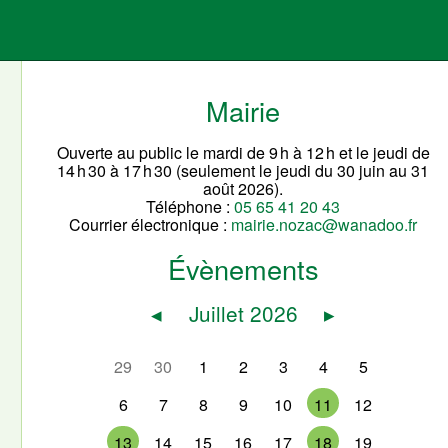
Mairie
Ouverte au public le mardi de 9 h à 12 h et le jeudi de
14 h 30 à 17 h 30 (seulement le jeudi du 30 juin au 31
août 2026).
Téléphone :
05 65 41 20 43
Courrier électronique :
mairie.nozac@wanadoo.fr
Évènements
◂
Juillet 2026
▸
29
30
1
2
3
4
5
6
7
8
9
10
11
12
13
14
15
16
17
18
19