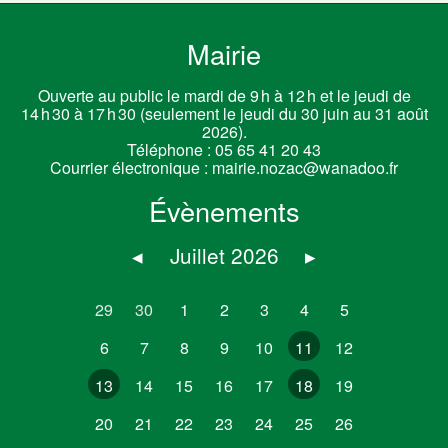
Mairie
Ouverte au public le mardi de 9 h à 12 h et le jeudi de
14 h 30 à 17 h 30 (seulement le jeudi du 30 juin au 31 août
2026).
Téléphone :
05 65 41 20 43
Courrier électronique :
mairie.nozac@wanadoo.fr
Évènements
◂
Juillet 2026
▸
29
30
1
2
3
4
5
6
7
8
9
10
11
12
13
14
15
16
17
18
19
20
21
22
23
24
25
26