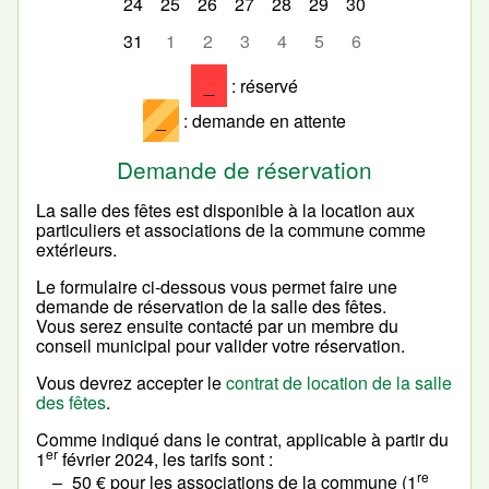
24
25
26
27
28
29
30
31
1
2
3
4
5
6
_
: réservé
_
: demande en attente
Demande de réservation
La salle des fêtes est disponible à la location aux
particuliers et associations de la commune comme
extérieurs.
Le formulaire ci-dessous vous permet faire une
demande de réservation de la salle des fêtes.
Vous serez ensuite contacté par un membre du
conseil municipal pour valider votre réservation.
Vous devrez accepter le
contrat de location de la salle
des fêtes
.
Comme indiqué dans le contrat, applicable à partir du
er
1
février 2024, les tarifs sont :
re
50 € pour les associations de la commune (1