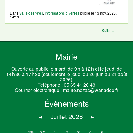
Dans
Salle des fêtes
,
Informations diverses
publié le
13 nov. 2025,
19:13
Suite...
Mairie
Ouverte au public le mardi de 9 h à 12 h et le jeudi de
14 h 30 à 17 h 30 (seulement le jeudi du 30 juin au 31 août
2026).
Téléphone :
05 65 41 20 43
Courrier électronique :
mairie.nozac@wanadoo.fr
Évènements
◂
Juillet 2026
▸
29
30
1
2
3
4
5