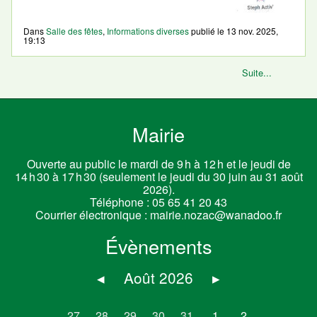
Dans
Salle des fêtes
,
Informations diverses
publié le
13 nov. 2025,
19:13
Suite...
Mairie
Ouverte au public le mardi de 9 h à 12 h et le jeudi de
14 h 30 à 17 h 30 (seulement le jeudi du 30 juin au 31 août
2026).
Téléphone :
05 65 41 20 43
Courrier électronique :
mairie.nozac@wanadoo.fr
Évènements
◂
Août 2026
▸
27
28
29
30
31
1
2