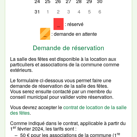
24
25
26
27
28
29
30
31
1
2
3
4
5
6
_
: réservé
_
: demande en attente
Demande de réservation
La salle des fêtes est disponible à la location aux
particuliers et associations de la commune comme
extérieurs.
Le formulaire ci-dessous vous permet faire une
demande de réservation de la salle des fêtes.
Vous serez ensuite contacté par un membre du
conseil municipal pour valider votre réservation.
Vous devrez accepter le
contrat de location de la salle
des fêtes
.
Comme indiqué dans le contrat, applicable à partir du
er
1
février 2024, les tarifs sont :
re
50 € pour les associations de la commune (1