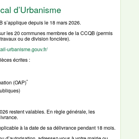
cal d’Urbanisme
 s’applique depuis le 18 mars 2026.
e sur les 20 communes membres de la CCQB (permis
travaux ou de division foncière).
ail-urbanisme.gouv.fr/
èces écrites :
*
ation (OAP)
publiques)
026 restent valables. En règle générale, les
livrance.
applicable à la date de sa délivrance pendant 18 mois.
u d’autorisation, adressez-vous à votre mairie ou