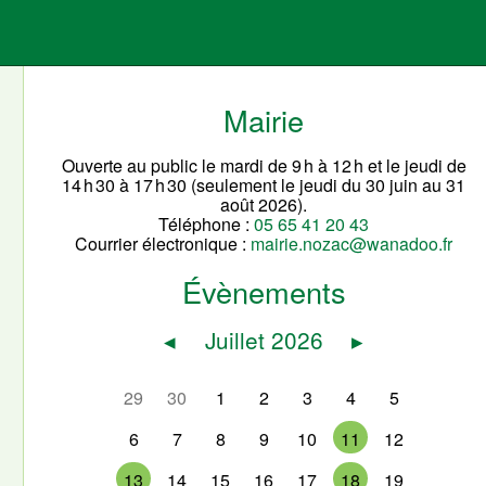
Mairie
Ouverte au public le mardi de 9 h à 12 h et le jeudi de
14 h 30 à 17 h 30 (seulement le jeudi du 30 juin au 31
août 2026).
Téléphone :
05 65 41 20 43
Courrier électronique :
mairie.nozac@wanadoo.fr
Évènements
◂
Juillet 2026
▸
29
30
1
2
3
4
5
6
7
8
9
10
11
12
13
14
15
16
17
18
19