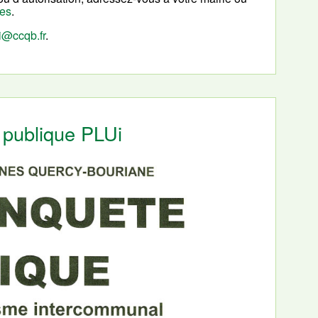
nes
.
i@ccqb.fr
.
 publique PLUi