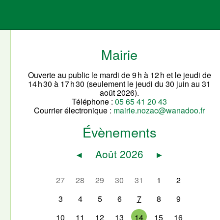
Mairie
Ouverte au public le mardi de 9 h à 12 h et le jeudi de
14 h 30 à 17 h 30 (seulement le jeudi du 30 juin au 31
août 2026).
Téléphone :
05 65 41 20 43
Courrier électronique :
mairie.nozac@wanadoo.fr
Évènements
◂
Août 2026
▸
27
28
29
30
31
1
2
3
4
5
6
7
8
9
10
11
12
13
14
15
16