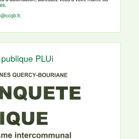
nes
.
i@ccqb.fr
.
 publique PLUi