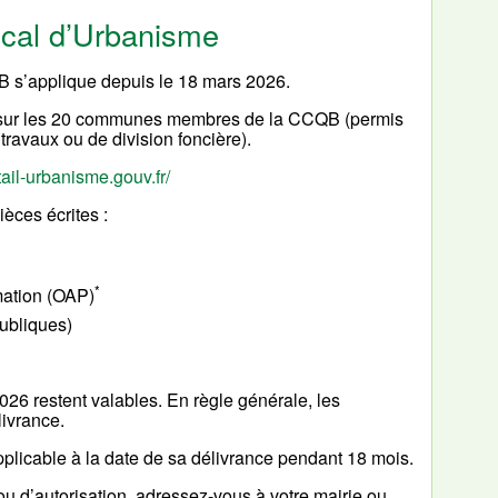
cal d’Urbanisme
 s’applique depuis le 18 mars 2026.
e sur les 20 communes membres de la CCQB (permis
travaux ou de division foncière).
ail-urbanisme.gouv.fr/
èces écrites :
*
ation (OAP)
publiques)
026 restent valables. En règle générale, les
livrance.
applicable à la date de sa délivrance pendant 18 mois.
u d’autorisation, adressez-vous à votre mairie ou