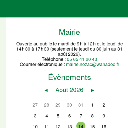
Mairie
Ouverte au public le mardi de 9 h à 12 h et le jeudi de
14 h 30 à 17 h 30 (seulement le jeudi du 30 juin au 31
août 2026).
Téléphone :
05 65 41 20 43
Courrier électronique :
mairie.nozac@wanadoo.fr
Évènements
◂
Août 2026
▸
27
28
29
30
31
1
2
3
4
5
6
7
8
9
10
11
12
13
14
15
16