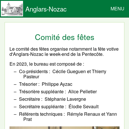
Anglars-Nozac
MENU
Comité des fêtes
Le comité des fêtes organise notamment la fête votive
d'Anglars-Nozac le week-end de la Pentecôte.
En 2023, le bureau est composé de :
Co-présidents
Cécile Gueguen et Thierry
Pasteur
Trésorier
Philippe Ayzac
Trésorière suppléante
Alice Pelletier
Secrétaire
Stéphanie Lavergne
Secrétaire suppléante
Élodie Sevault
Référents techniques
Rémyle Renaux et Yann
Prat