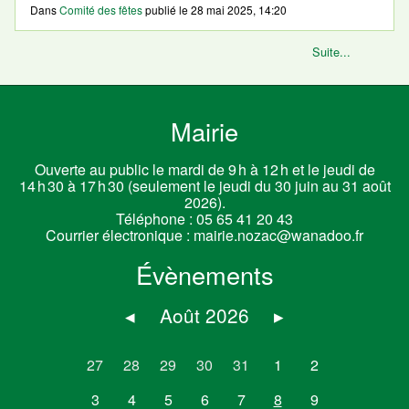
Dans
Comité des fêtes
publié le
28 mai 2025, 14:20
Suite...
Mairie
Ouverte au public le mardi de 9 h à 12 h et le jeudi de
14 h 30 à 17 h 30 (seulement le jeudi du 30 juin au 31 août
2026).
Téléphone :
05 65 41 20 43
Courrier électronique :
mairie.nozac@wanadoo.fr
Évènements
◂
Août 2026
▸
27
28
29
30
31
1
2
3
4
5
6
7
8
9