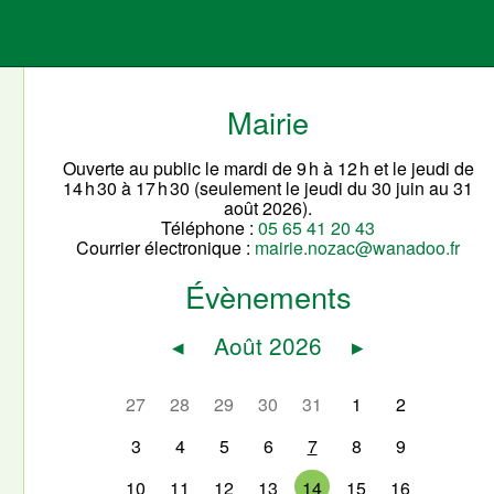
Mairie
Ouverte au public le mardi de 9 h à 12 h et le jeudi de
14 h 30 à 17 h 30 (seulement le jeudi du 30 juin au 31
août 2026).
Téléphone :
05 65 41 20 43
Courrier électronique :
mairie.nozac@wanadoo.fr
Évènements
◂
Août 2026
▸
27
28
29
30
31
1
2
3
4
5
6
7
8
9
10
11
12
13
14
15
16