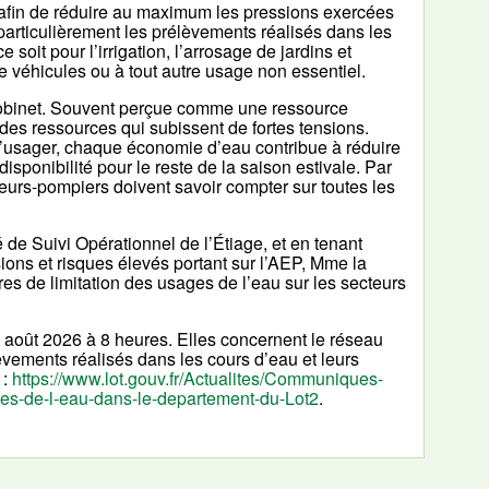
 afin de réduire au maximum les pressions exercées
articulièrement les prélèvements réalisés dans les
oit pour l’irrigation, l’arrosage de jardins et
e véhicules ou à tout autre usage non essentiel.
 robinet. Souvent perçue comme une ressource
des ressources qui subissent de fortes tensions.
l’usager, chaque économie d’eau contribue à réduire
isponibilité pour le reste de la saison estivale. Par
peurs-pompiers doivent savoir compter sur toutes les
 de Suivi Opérationnel de l’Étiage, et en tenant
ons et risques élevés portant sur l’AEP, Mme la
es de limitation des usages de l’eau sur les secteurs
août 2026 à 8 heures. Elles concernent le réseau
èvements réalisés dans les cours d’eau et leurs
 :
https://www.lot.gouv.fr/Actualites/Communiques-
es-de-l-eau-dans-le-departement-du-Lot2
.