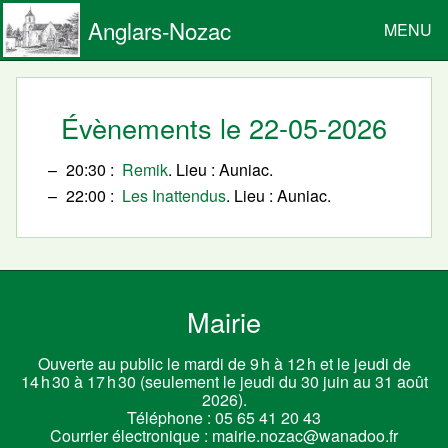
Anglars-Nozac
MENU
Évènements le 22-05-2026
20:30
Remik
. Lieu : Auniac.
22:00
Les Inattendus
. Lieu : Auniac.
Mairie
Ouverte au public le mardi de 9 h à 12 h et le jeudi de
14 h 30 à 17 h 30 (seulement le jeudi du 30 juin au 31 août
2026).
Téléphone :
05 65 41 20 43
Courrier électronique :
mairie.nozac@wanadoo.fr