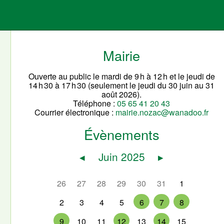
Mairie
Ouverte au public le mardi de 9 h à 12 h et le jeudi de
14 h 30 à 17 h 30 (seulement le jeudi du 30 juin au 31
août 2026).
Téléphone :
05 65 41 20 43
Courrier électronique :
mairie.nozac@wanadoo.fr
Évènements
◂
Juin 2025
▸
26
27
28
29
30
31
1
2
3
4
5
6
7
8
9
10
11
12
13
14
15