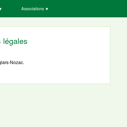
Associations
 légales
glars-Nozac.