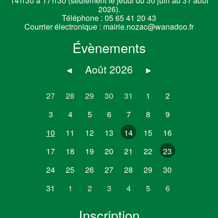
14 h 30 à 17 h 30 (seulement le jeudi du 30 juin au 31 août
2026).
Téléphone :
05 65 41 20 43
Courrier électronique :
mairie.nozac@wanadoo.fr
Évènements
◂
Août 2026
▸
27
28
29
30
31
1
2
3
4
5
6
7
8
9
10
11
12
13
14
15
16
17
18
19
20
21
22
23
24
25
26
27
28
29
30
31
1
2
3
4
5
6
Inscription