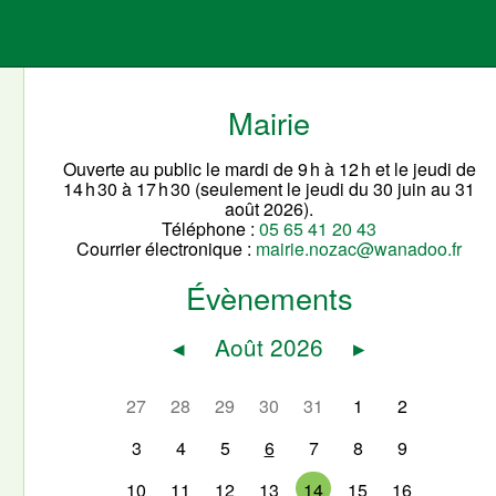
Mairie
Ouverte au public le mardi de 9 h à 12 h et le jeudi de
14 h 30 à 17 h 30 (seulement le jeudi du 30 juin au 31
août 2026).
Téléphone :
05 65 41 20 43
Courrier électronique :
mairie.nozac@wanadoo.fr
Évènements
◂
Août 2026
▸
27
28
29
30
31
1
2
3
4
5
6
7
8
9
10
11
12
13
14
15
16