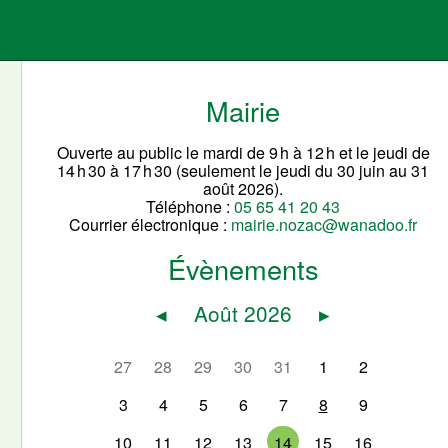
Mairie
Ouverte au public le mardi de 9 h à 12 h et le jeudi de
14 h 30 à 17 h 30 (seulement le jeudi du 30 juin au 31
août 2026).
Téléphone :
05 65 41 20 43
Courrier électronique :
mairie.nozac@wanadoo.fr
Évènements
◂
Août 2026
▸
27
28
29
30
31
1
2
3
4
5
6
7
8
9
10
11
12
13
14
15
16