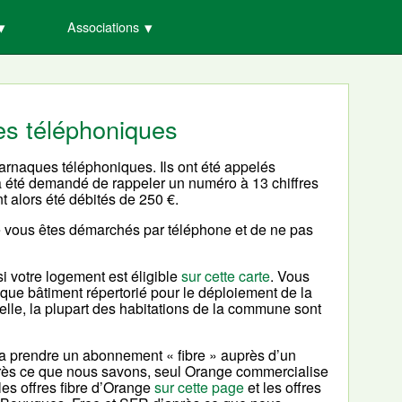
Associations
es téléphoniques
rnaques téléphoniques. Ils ont été appelés
eur a été demandé de rappeler un numéro à 13 chiffres
t alors été débités de 250 €.
e vous êtes démarchés par téléphone et de ne pas
i votre logement est éligible
sur cette carte
. Vous
aque bâtiment répertorié pour le déploiement de la
uelle, la plupart des habitations de la commune sont
dra prendre un abonnement « fibre » auprès d’un
’après ce que nous savons, seul Orange commercialise
 les offres fibre d’Orange
sur cette page
et les offres