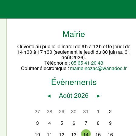
Mairie
Ouverte au public le mardi de 9 h à 12 h et le jeudi de
14 h 30 à 17 h 30 (seulement le jeudi du 30 juin au 31
août 2026).
Téléphone :
05 65 41 20 43
Courrier électronique :
mairie.nozac@wanadoo.fr
Évènements
◂
Août 2026
▸
27
28
29
30
31
1
2
3
4
5
6
7
8
9
10
11
12
13
14
15
16