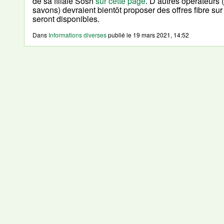
de sa filiale Sosh
sur cette page
. D’autres opérateurs
savons) devraient bientôt proposer des offres fibre sur 
seront disponibles.
Dans
Informations diverses
publié le
19 mars 2021, 14:52