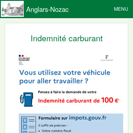
Anglars-Nozac
MENU
Indemnité carburant