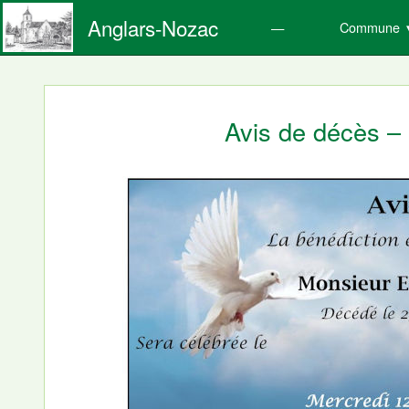
Anglars-Nozac
Commune
Avis de décès –