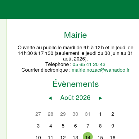
Mairie
Ouverte au public le mardi de 9 h à 12 h et le jeudi de
14 h 30 à 17 h 30 (seulement le jeudi du 30 juin au 31
août 2026).
Téléphone :
05 65 41 20 43
Courrier électronique :
mairie.nozac@wanadoo.fr
Évènements
◂
Août 2026
▸
27
28
29
30
31
1
2
3
4
5
6
7
8
9
10
11
12
13
14
15
16