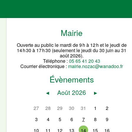
Mairie
Ouverte au public le mardi de 9 h à 12 h et le jeudi de
14 h 30 à 17 h 30 (seulement le jeudi du 30 juin au 31
août 2026).
Téléphone :
05 65 41 20 43
Courrier électronique :
mairie.nozac@wanadoo.fr
Évènements
◂
Août 2026
▸
27
28
29
30
31
1
2
3
4
5
6
7
8
9
10
11
12
13
14
15
16