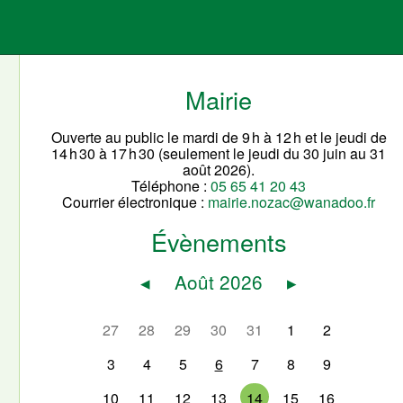
Mairie
Ouverte au public le mardi de 9 h à 12 h et le jeudi de
14 h 30 à 17 h 30 (seulement le jeudi du 30 juin au 31
août 2026).
Téléphone :
05 65 41 20 43
Courrier électronique :
mairie.nozac@wanadoo.fr
Évènements
◂
Août 2026
▸
27
28
29
30
31
1
2
3
4
5
6
7
8
9
10
11
12
13
14
15
16