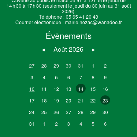
Ouverte au public le mardi de 9 h à 12 h et le jeudi de
14 h 30 à 17 h 30 (seulement le jeudi du 30 juin au 31 août
2026).
Téléphone :
05 65 41 20 43
Courrier électronique :
mairie.nozac@wanadoo.fr
Évènements
◂
Août 2026
▸
27
28
29
30
31
1
2
3
4
5
6
7
8
9
10
11
12
13
14
15
16
17
18
19
20
21
22
23
24
25
26
27
28
29
30
31
1
2
3
4
5
6