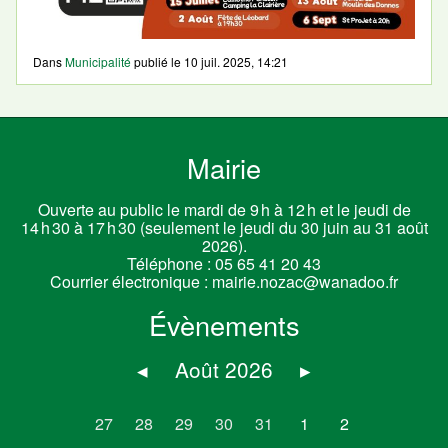
Dans
Municipalité
publié le
10 juil. 2025, 14:21
Mairie
Ouverte au public le mardi de 9 h à 12 h et le jeudi de
14 h 30 à 17 h 30 (seulement le jeudi du 30 juin au 31 août
2026).
Téléphone :
05 65 41 20 43
Courrier électronique :
mairie.nozac@wanadoo.fr
Évènements
◂
Août 2026
▸
27
28
29
30
31
1
2