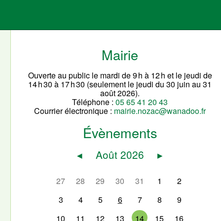
Mairie
Ouverte au public le mardi de 9 h à 12 h et le jeudi de
14 h 30 à 17 h 30 (seulement le jeudi du 30 juin au 31
août 2026).
Téléphone :
05 65 41 20 43
Courrier électronique :
mairie.nozac@wanadoo.fr
Évènements
◂
Août 2026
▸
27
28
29
30
31
1
2
3
4
5
6
7
8
9
10
11
12
13
14
15
16