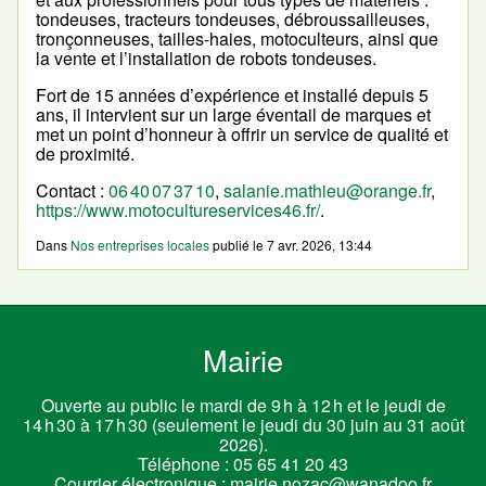
tondeuses, tracteurs tondeuses, débroussailleuses,
tronçonneuses, tailles-haies, motoculteurs, ainsi que
la vente et l’installation de robots tondeuses.
Fort de 15 années d’expérience et installé depuis 5
ans, il intervient sur un large éventail de marques et
met un point d’honneur à offrir un service de qualité et
de proximité.
Contact :
06 40 07 37 10
,
salanie.mathieu@orange.fr
,
https://www.motocultureservices46.fr/
.
Dans
Nos entreprises locales
publié le
7 avr. 2026, 13:44
Mairie
Ouverte au public le mardi de 9 h à 12 h et le jeudi de
14 h 30 à 17 h 30 (seulement le jeudi du 30 juin au 31 août
2026).
Téléphone :
05 65 41 20 43
Courrier électronique :
mairie.nozac@wanadoo.fr