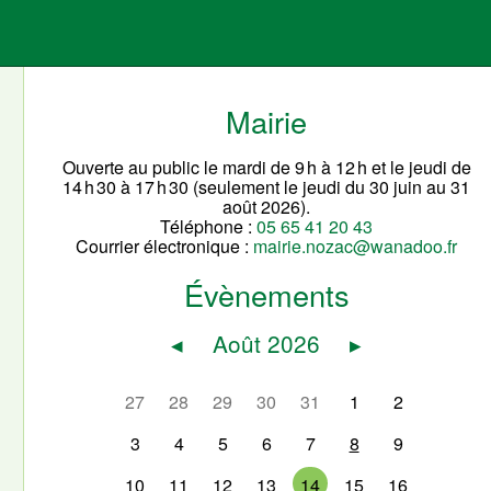
Mairie
Ouverte au public le mardi de 9 h à 12 h et le jeudi de
14 h 30 à 17 h 30 (seulement le jeudi du 30 juin au 31
août 2026).
Téléphone :
05 65 41 20 43
Courrier électronique :
mairie.nozac@wanadoo.fr
Évènements
◂
Août 2026
▸
27
28
29
30
31
1
2
3
4
5
6
7
8
9
10
11
12
13
14
15
16