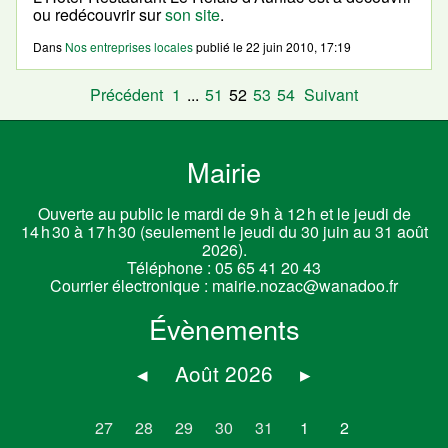
ou redécouvrir sur
son site
.
Dans
Nos entreprises locales
publié le
22 juin 2010, 17:19
Précédent
1
...
51
52
53
54
Suivant
Mairie
Ouverte au public le mardi de 9 h à 12 h et le jeudi de
14 h 30 à 17 h 30 (seulement le jeudi du 30 juin au 31 août
2026).
Téléphone :
05 65 41 20 43
Courrier électronique :
mairie.nozac@wanadoo.fr
Évènements
◂
Août 2026
▸
27
28
29
30
31
1
2