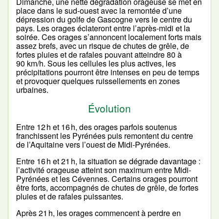
Dimanche, une nette dégradation orageuse se met en
place dans le sud-ouest avec la remontée d’une
dépression du golfe de Gascogne vers le centre du
pays. Les orages éclateront entre l’après-midi et la
soirée. Ces orages s’annoncent localement forts mais
assez brefs, avec un risque de chutes de grêle, de
fortes pluies et de rafales pouvant atteindre 80 à
90 km/h. Sous les cellules les plus actives, les
précipitations pourront être intenses en peu de temps
et provoquer quelques ruissellements en zones
urbaines.
Évolution
Entre 12 h et 16 h, des orages parfois soutenus
franchissent les Pyrénées puis remontent du centre
de l’Aquitaine vers l’ouest de Midi-Pyrénées.
Entre 16 h et 21 h, la situation se dégrade davantage :
l’activité orageuse atteint son maximum entre Midi-
Pyrénées et les Cévennes. Certains orages pourront
être forts, accompagnés de chutes de grêle, de fortes
pluies et de rafales puissantes.
Après 21 h, les orages commencent à perdre en