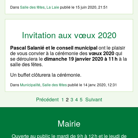
Dans
Salle des fêtes
,
La Laie
publié le
15 juin 2020, 21:51
Invitation aux vœux 2020
Pascal Salanié et le conseil municipal
ont le plaisir
de vous convier à la cérémonie des
vœux 2020
qui
se déroulera le
dimanche 19 janvier 2020 à 11 h
à la
salle des fêtes.
Un buffet clôturera la cérémonie.
Dans
Municipalité
,
Salle des fêtes
publié le
14 janv. 2020, 12:31
Précédent
1
2
3
4
5
Suivant
Mairie
Ouverte au public le mardi de 9 h à 12 h et le jeudi de