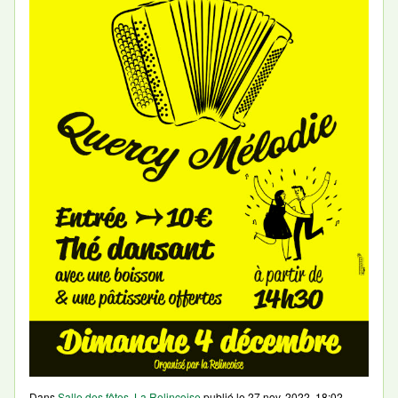
Dans
Salle des fêtes
,
La Relincoise
publié le
27 nov. 2022, 18:02